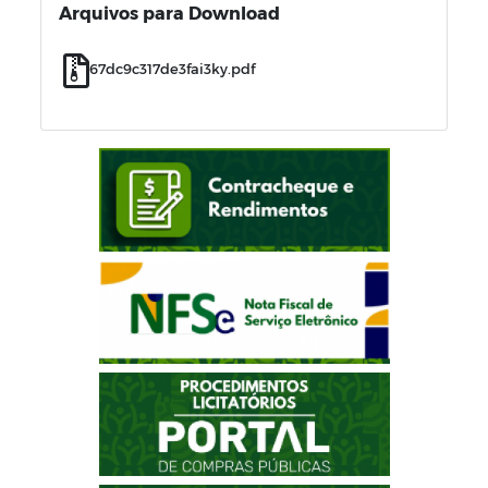
Arquivos para Download
67dc9c317de3fai3ky.pdf