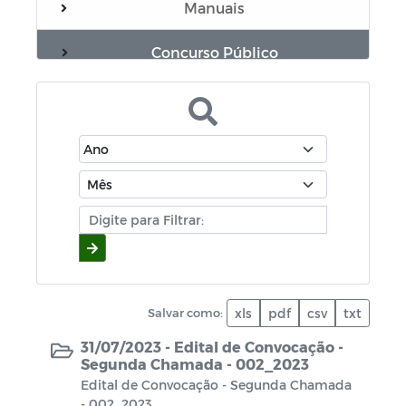
Manuais
Concurso Público
Diário oficial
Portal do Contribuinte
Covid-19
Campanhas
Relatórios Resumido da Execução
Orçamentária - RREO
Salvar como:
xls
pdf
csv
txt
Prestação de Contas Anuais - PCA
31/07/2023 -
Edital de Convocação -
Segunda Chamada - 002_2023
Plano Plurianual - PPA
Edital de Convocação - Segunda Chamada
- 002_2023