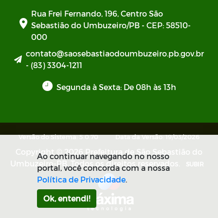
Rua Frei Fernando, 196, Centro São
Sebastião do Umbuzeiro/PB - CEP: 58510-
000
contato@saosebastiaodoumbuzeiro.pb.gov.br
- (83) 3304-1211
Segunda à Sexta: De 08h às 13h
Versão do Sistema: 5.0.70
Data da Versão: 19/03/2026
Copyright © 2026 Prefeitura de São Sebastião do
Ao continuar navegando no nosso
Umbuzeiro-PB. Todos os direitos reservados.
SUBIR
portal, você concorda com a nossa
Política de Privacidade
.
Ok, entendi!